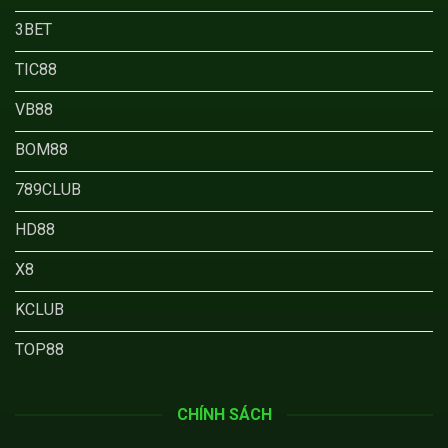
3BET
TIC88
VB88
BOM88
789CLUB
HD88
X8
KCLUB
TOP88
CHÍNH SÁCH