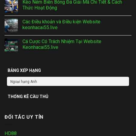
Dẫn
Kèo Ném Biên Bóng Đá Giải Mã Chi Tiết & Cách
Bí
Nạp
Quyết
Thức Hoạt Động
Tiền
Thắng
Không
Hitclub
Đậm
có
Các Điều khoản và Điều kiện Website
Theo
bình
luận
Đúng
keonhacai55.live
ở
Quy
Kèo
Không
Trình
Ném
có
Cá Cược Có Trách Nhiệm Tại Website
Năm
Biên
bình
Bóng
luận
Keonhacai55.live
2026
Đá
ở
Giải
Các
Không
Mã
Điều
có
Chi
khoản
bình
Tiết
và
luận
&
Điều
ở
BẢNG XẾP HẠNG
Cách
kiện
Cá
Thức
Website
Cược
Ngoại hạng Anh
Hoạt
keonhacai55.live
Có
Động
Trách
Nhiệm
Tại
THỐNG KÊ CẦU THỦ
Website
Keonhacai55.live
ĐỐI TÁC UY TÍN
HD88