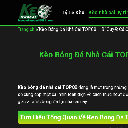
Bỏ
qua
Tỷ Lệ Kèo
Kèo nhà cái uy tí
nội
dung
Trang chủ
/
Kèo Bóng Đá Nhà Cái TOP88 – Bí Quyết Cá 
Kèo Bóng Đá Nhà Cái TO
Kèo bóng đá nhà cái TOP88
đang là một trong những c
sẽ cung cấp một cái nhìn toàn diện về cách thức hoạt độ
gia cá cược bóng đá tại nhà cái này.
Tìm Hiểu Tổng Quan Về Kèo Bóng Đá