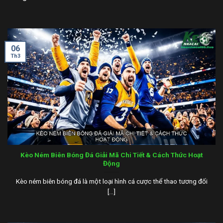
06
Th3
Kèo Ném Biên Bóng Đá Giải Mã Chi Tiết & Cách Thức Hoạt
Động
Kèo ném biên bóng đá là một loại hình cá cược thể thao tương đối
[...]