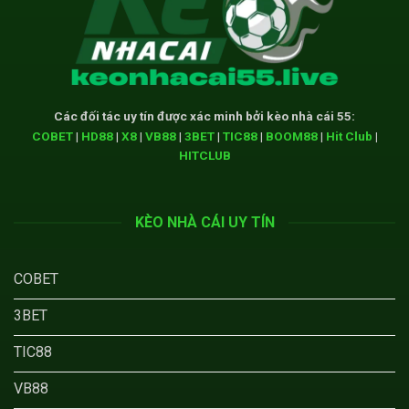
Các đối tác uy tín được xác minh bởi kèo nhà cái 55:
COBET
|
HD88
|
X8
|
VB88
|
3BET
|
TIC88
|
BOOM88
|
Hit Club
|
HITCLUB
KÈO NHÀ CÁI UY TÍN
COBET
3BET
TIC88
VB88