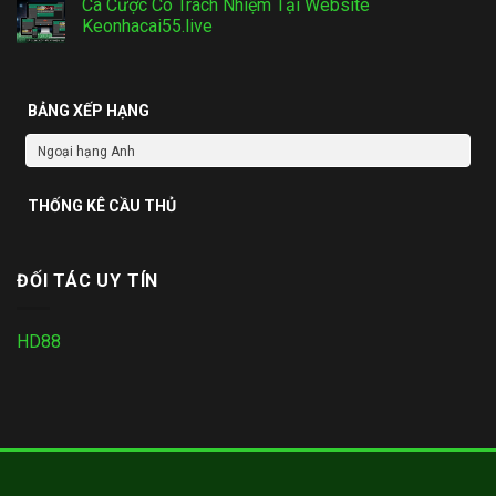
Cá Cược Có Trách Nhiệm Tại Website
Năm
Biên
bình
Bóng
luận
Keonhacai55.live
2026
Đá
ở
Giải
Các
Không
Mã
Điều
có
Chi
khoản
bình
Tiết
và
luận
&
Điều
ở
BẢNG XẾP HẠNG
Cách
kiện
Cá
Thức
Website
Cược
Ngoại hạng Anh
Hoạt
keonhacai55.live
Có
Động
Trách
Nhiệm
Tại
THỐNG KÊ CẦU THỦ
Website
Keonhacai55.live
ĐỐI TÁC UY TÍN
HD88