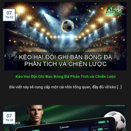
07
Th10
Kèo Hai Đội Ghi Bàn Bóng Đá Phân Tích và Chiến Lược
Bài viết này sẽ cung cấp một cái nhìn tổng quan, đầy đủ về kèo [...]
07
Th10