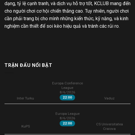
dạng, tỷ lệ cạnh tranh, và dịch vụ hỗ trợ tốt, KCLUB mang đến
cho người chơi cơ hội chiến thắng cao. Tuy nhiên, người chơi
cần phải trang bị cho mình những kiến thức, kỹ năng, và kinh
nghiệm cần thiết để soi kèo hiệu quả và tránh các rủi ro.
TRẬN ĐẤU NỔI BẬT
Europa Conference
League
8/6/2026
22:00
Inter Turku
Vaduz
Europa League
8/6/2026
22:00
CS Universitatea
KuPS
Craiova