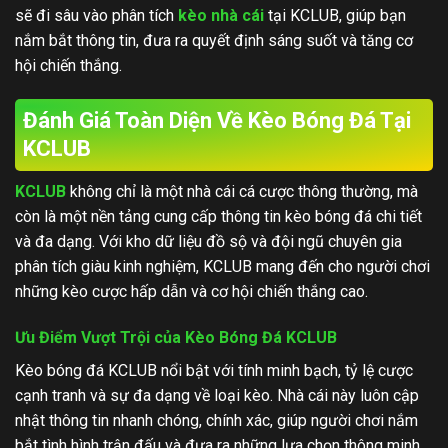
sẽ đi sâu vào phân tích
kèo nhà cái
tại KCLUB, giúp bạn
nắm bắt thông tin, đưa ra quyết định sáng suốt và tăng cơ
hội chiến thắng.
Đánh Giá Toàn Diện Về Kèo Bóng Đá Tại
KCLUB
KCLUB
không chỉ là một nhà cái cá cược thông thường, mà
còn là một nền tảng cung cấp thông tin kèo bóng đá chi tiết
và đa dạng. Với kho dữ liệu đồ sộ và đội ngũ chuyên gia
phân tích giàu kinh nghiệm, KCLUB mang đến cho người chơi
những kèo cược hấp dẫn và cơ hội chiến thắng cao.
Ưu Điểm Vượt Trội của Kèo Bóng Đá KCLUB
Kèo bóng đá KCLUB nổi bật với tính minh bạch, tỷ lệ cược
cạnh tranh và sự đa dạng về loại kèo. Nhà cái này luôn cập
nhật thông tin nhanh chóng, chính xác, giúp người chơi nắm
bắt tình hình trận đấu và đưa ra những lựa chọn thông minh.