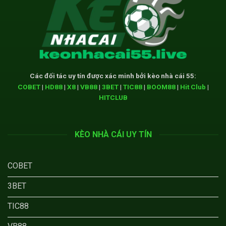
Các đối tác uy tín được xác minh bởi kèo nhà cái 55:
COBET
|
HD88
|
X8
|
VB88
|
3BET
|
TIC88
|
BOOM88
|
Hit Club
|
HITCLUB
KÈO NHÀ CÁI UY TÍN
COBET
3BET
TIC88