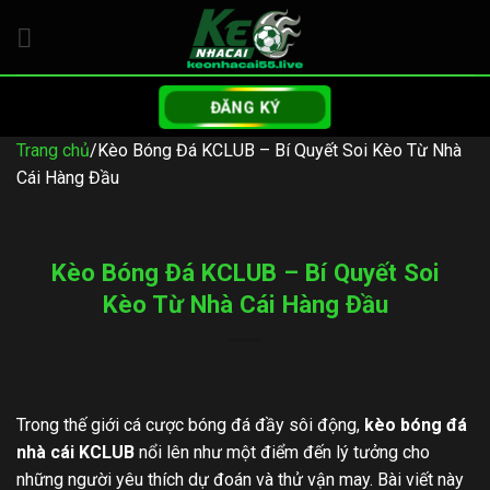
Bỏ
qua
nội
dung
ĐĂNG KÝ
Trang chủ
/
Kèo Bóng Đá KCLUB – Bí Quyết Soi Kèo Từ Nhà
Cái Hàng Đầu
Kèo Bóng Đá KCLUB – Bí Quyết Soi
Kèo Từ Nhà Cái Hàng Đầu
Trong thế giới cá cược bóng đá đầy sôi động,
kèo bóng đá
nhà cái KCLUB
nổi lên như một điểm đến lý tưởng cho
những người yêu thích dự đoán và thử vận may. Bài viết này