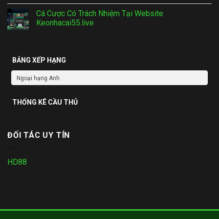
Kèo
Không
Trình
Ném
có
Cá Cược Có Trách Nhiệm Tại Website
Năm
Biên
bình
Bóng
luận
Keonhacai55.live
2026
Đá
ở
Giải
Các
Không
Mã
Điều
có
Chi
khoản
bình
Tiết
và
luận
&
Điều
ở
BẢNG XẾP HẠNG
Cách
kiện
Cá
Thức
Website
Cược
Ngoại hạng Anh
Hoạt
keonhacai55.live
Có
Động
Trách
Nhiệm
Tại
THỐNG KÊ CẦU THỦ
Website
Keonhacai55.live
ĐỐI TÁC UY TÍN
HD88