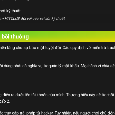
ệm HITCLUB đối với các sai sót kỹ thuật
n bồi thường
nền tảng cho sự bảo mật tuyệt đối. Các quy định về miễn trừ trác
dùng phải có nghĩa vụ tự quản lý mật khẩu. Mọi hành vi chia sẻ
diễn ra dưới tên tài khoản của mình. Thương hiệu này sẽ từ chối 
cấp 2.
c truy cập trái phép từ hacker. Tuy nhiên, nếu người chơi chủ độ