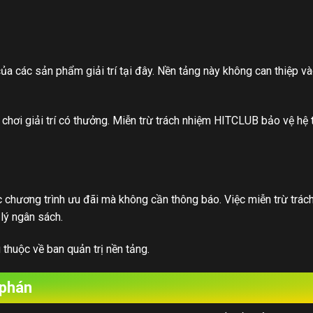
a các sản phẩm giải trí tại đây. Nền tảng này không can thiệp và
 chơi giải trí có thưởng. Miễn trừ trách nhiệm HITCLUB bảo vệ hệ
 chương trình ưu đãi mà không cần thông báo. Việc miễn trừ trác
lý ngân sách.
thuộc về ban quản trị nền tảng.
 phán