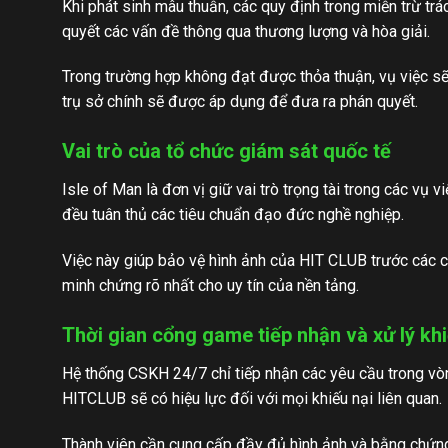
Khi phát sinh mâu thuẫn, các quy định trong miễn trừ tr
quyết các vấn đề thông qua thương lượng và hòa giải.
Trong trường hợp không đạt được thỏa thuận, vụ việc sẽ
trụ sở chính sẽ được áp dụng để đưa ra phán quyết.
Vai trò của tổ chức giám sát quốc tế
Isle of Man là đơn vị giữ vai trò trọng tài trong các vụ
đều tuân thủ các tiêu chuẩn đạo đức nghề nghiệp.
Việc này giúp bảo vệ hình ảnh của HIT CLUB trước các c
minh chứng rõ nhất cho uy tín của nền tảng.
Thời gian cổng game tiếp nhận và xử lý khi
Hệ thống CSKH 24/7 chỉ tiếp nhận các yêu cầu trong vòng
HITCLUB sẽ có hiệu lực đối với mọi khiếu nại liên quan.
Thành viên cần cung cấp đầy đủ hình ảnh và bằng chứng 