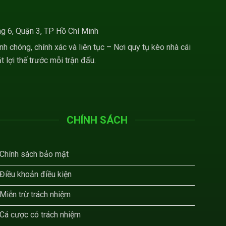
g 6, Quận 3, TP Hồ Chí Minh
 chóng, chính xác và liên tục – Nơi quy tụ kèo nhà cái
 lợi thế trước mỗi trận đấu.
CHÍNH SÁCH
Chính sách bảo mật
Điều khoản điều kiện
Miễn trừ trách nhiệm
Cá cược có trách nhiệm