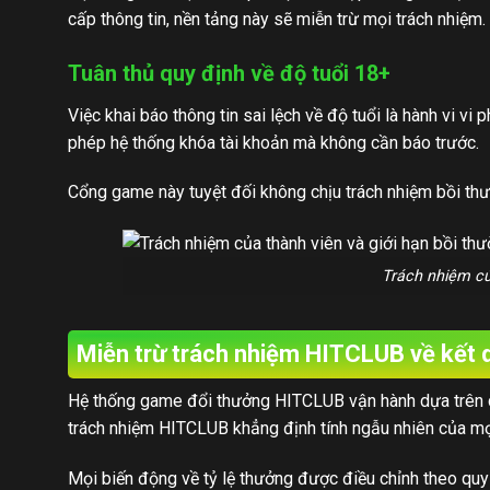
cấp thông tin, nền tảng này sẽ miễn trừ mọi trách nhiệm.
Tuân thủ quy định về độ tuổi 18+
Việc khai báo thông tin sai lệch về độ tuổi là hành vi 
phép hệ thống khóa tài khoản mà không cần báo trước.
Cổng game này tuyệt đối không chịu trách nhiệm bồi thườ
Trách nhiệm củ
Miễn trừ trách nhiệm HITCLUB về kết q
Hệ thống game đổi thưởng HITCLUB vận hành dựa trên 
trách nhiệm HITCLUB khẳng định tính ngẫu nhiên của mọi
Mọi biến động về tỷ lệ thưởng được điều chỉnh theo quy