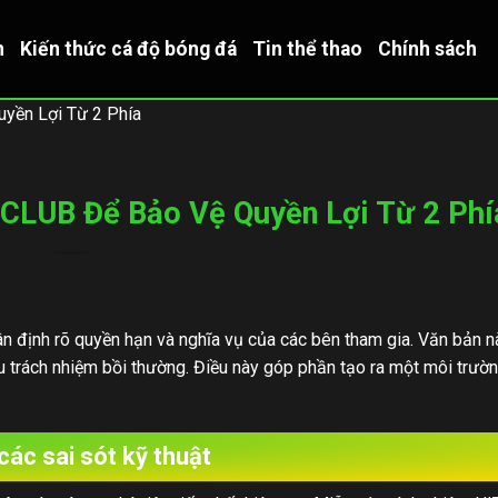
n
Kiến thức cá độ bóng đá
Tin thể thao
Chính sách
yền Lợi Từ 2 Phía
CLUB Để Bảo Vệ Quyền Lợi Từ 2 Phí
định rõ quyền hạn và nghĩa vụ của các bên tham gia. Văn bản n
 trách nhiệm bồi thường. Điều này góp phần tạo ra một môi trường
các sai sót kỹ thuật