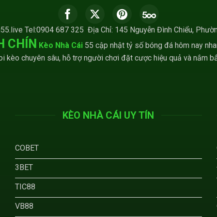
55.live
Tel:0904 687 325 Địa Chỉ: 145 Nguyễn Đình Chiểu, Phườn
H CHÍN
Kèo Nhà Cái
55 cập nhật tỷ số bóng đá hôm nay nhanh
soi kèo chuyên sâu, hỗ trợ người chơi đặt cược hiệu quả và nắm bắt
KÈO NHÀ CÁI UY TÍN
COBET
3BET
TIC88
VB88