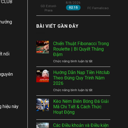
HITCLUB
8/8/2026
GD Estoril-
02:15
FC Famalicao
Praia
 hưởng
BÀI VIẾT GẦN ĐÂY
Chiến Thuật Fibonacci Trong
Roulette | Bí Quyết Thắng
t nối
Đậm
Chức năng bình luận bị tắt
ở
Chiến
Thuật
Hướng Dẫn Nạp Tiền Hitclub
 nguyên
Fibonacci
Theo Đúng Quy Trình Năm
Trong
2026
Roulette
Chức năng bình luận bị tắt
ở
|
Hướng
Bí
Dẫn
Quyết
Kèo Ném Biên Bóng Đá Giải
Nạp
Thắng
g hiệu này
Mã Chi Tiết & Cách Thức
Tiền
Đậm
Hoạt Động
Hitclub
Không
Theo
có
Đúng
Các Điều khoản và Điều kiện
bình