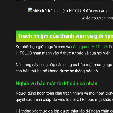
Miễn trừ trách nhi
Trách nhiệm của thành viên và giới hạ
Sự phối hợp giữa người chơi và
cổng game HITCLUB
là 
HITCLUB nhấn mạnh vào ý thức tự bảo vệ của hội viên.
Nền tảng này cung cấp các công cụ bảo mật nhưng người 
cho bên thứ ba sẽ không được hệ thống bảo hộ.
Nghĩa vụ bảo mật tài khoản cá nhân
Người dùng hoàn toàn chịu trách nhiệm về mọi hoạt động 
quyết các tranh chấp do việc lộ mã OTP hoặc mật khẩu 
Hệ thống xác thực đa lớp được thiết lập để ngăn chặn cá