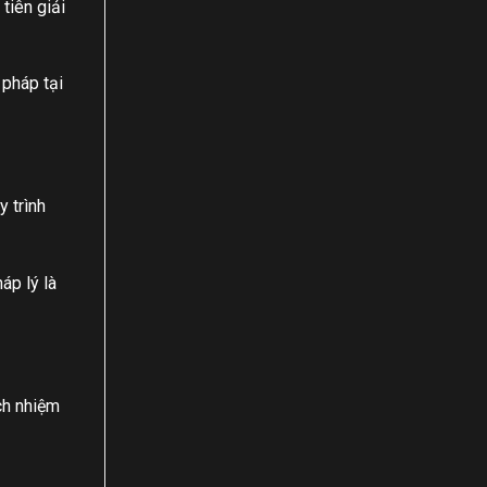
tiên giải
 pháp tại
y trình
áp lý là
ch nhiệm