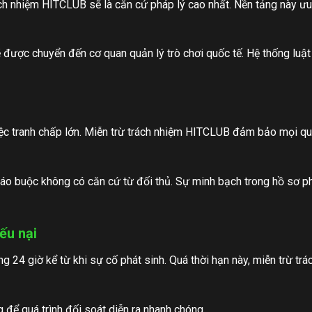
ách nhiệm HITCLUB sẽ là căn cứ pháp lý cao nhất. Nền tảng này ưu 
 được chuyển đến cơ quan quản lý trò chơi quốc tế. Hệ thống luật
 việc tranh chấp lớn. Miễn trừ trách nhiệm HITCLUB đảm bảo mọi qu
áo buộc không có căn cứ từ đối thủ. Sự minh bạch trong hồ sơ ph
ếu nại
 24 giờ kể từ khi sự cố phát sinh. Quá thời hạn này, miễn trừ trá
để quá trình đối soát diễn ra nhanh chóng.