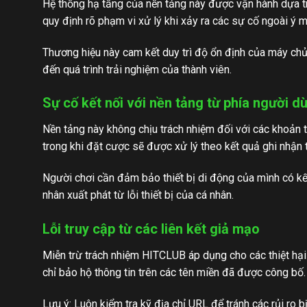
Hệ thống hạ tầng của nền tảng này được vận hành dựa tr
quy định rõ phạm vi xử lý khi xảy ra các sự cố ngoài ý 
Thương hiệu này cam kết duy trì độ ổn định của máy ch
đến quá trình trải nghiệm của thành viên.
Sự cố kết nối với nền tảng từ phía người d
Nền tảng này không chịu trách nhiệm đối với các khoản t
trong khi đặt cược sẽ được xử lý theo kết quả ghi nhận 
Người chơi cần đảm bảo thiết bị di động của mình có kế
nhân xuất phát từ lỗi thiết bị của cá nhân.
Lỗi truy cập từ các liên kết giả mạo
Miễn trừ trách nhiệm HITCLUB áp dụng cho các thiệt hại
chỉ bảo hộ thông tin trên các tên miền đã được công bố.
Lưu ý: Luôn kiểm tra kỹ địa chỉ URL để tránh các rủi ro b